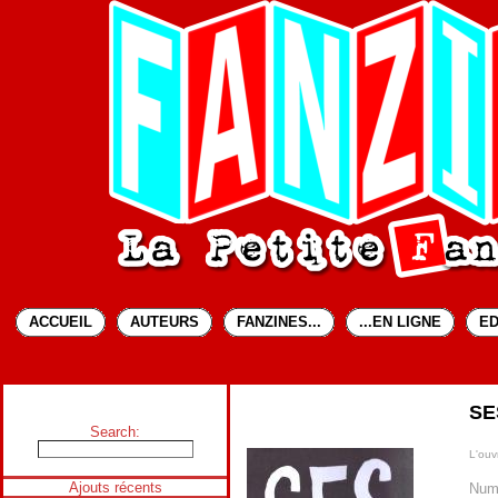
ACCUEIL
AUTEURS
FANZINES...
...EN LIGNE
ED
SE
Search:
L'ouvr
Ajouts récents
Num