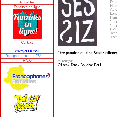
Date
Actualités
Nom
Fanzines en ligne
Auto
Lan
Form
Supp
Supp
Extr
Tech
Thè
Contact
envoyer un mail
1ère parution du zine Sessiz (silence
Rejoignez-nous sur FB!
F.A.Q
Auteur(s):
O'Larak Tom • Bouchar Paul