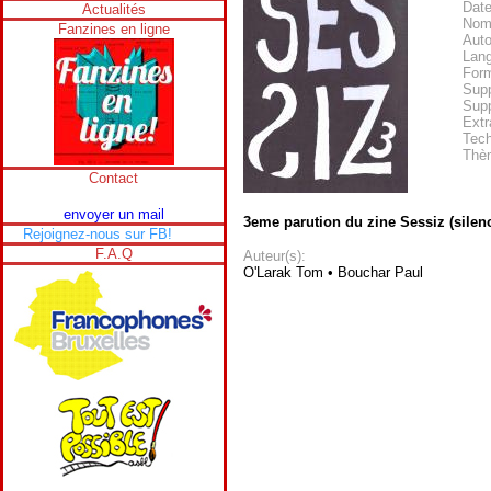
Date
Actualités
Nom
Fanzines en ligne
Auto
Lan
Form
Supp
Supp
Extr
Tech
Thè
Contact
envoyer un mail
3eme parution du zine Sessiz (silenc
Rejoignez-nous sur FB!
F.A.Q
Auteur(s):
O'Larak Tom • Bouchar Paul