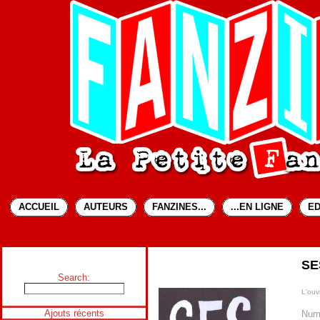
ACCUEIL
AUTEURS
FANZINES...
...EN LIGNE
ED
SE
Search:
L'ouvr
Ajouts récents
Num