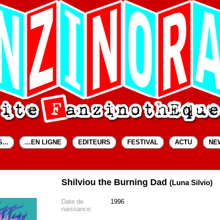
...
...EN LIGNE
EDITEURS
FESTIVAL
ACTU
NE
Shilviou the Burning Dad
(Luna Silvio)
Date de
1996
naissance: