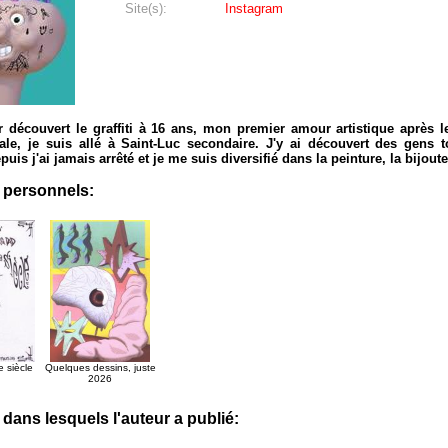
Site(s):
Instagram
r découvert le graffiti à 16 ans, mon premier amour artistique après l
ale, je suis allé à Saint-Luc secondaire. J'y ai découvert des gens t
puis j'ai jamais arrêté et je me suis diversifié dans la peinture, la bijoute
 personnels:
 siècle
Quelques dessins, juste
2026
dans lesquels l'auteur a publié: