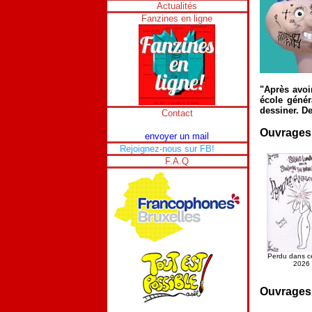
Actualités
Fanzines en ligne
"Après avoi
école génér
dessiner. De
Contact
Ouvrages
envoyer un mail
Rejoignez-nous sur FB!
F.A.Q
Perdu dans ce
2026
Ouvrages 