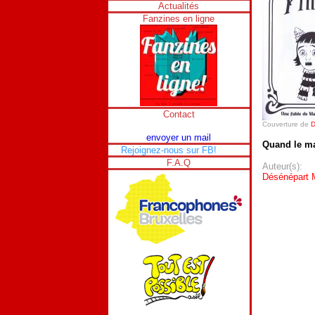
Actualités
Fanzines en ligne
Contact
Couverture de
D
envoyer un mail
Quand le ma
Rejoignez-nous sur FB!
F.A.Q
Auteur(s):
Désénépart 