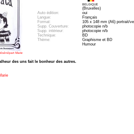
BELGIQUE
(Bruxelles)
Auto édition:
oui
Langue:
Français
Format:
105 x 148 mm (A6) portrait/ver
Supp. Couverture:
photocopie n/b
Supp. intérieur:
photocopie n/b
Technique:
BD
Thème:
Graphisme et BD
Humour
ésénépart Marie
lheur des uns fait le bonheur des autres.
Marie