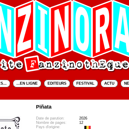
S...
...EN LIGNE
EDITEURS
FESTIVAL
ACTU
N
Piñata
Date de parution:
2026
Nombre de pages:
12
Pays d'origine: