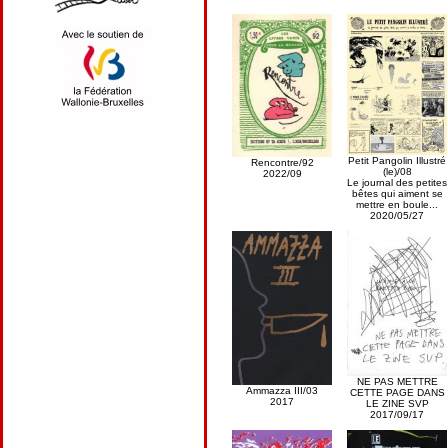
Petit Pangolin Illustré
Rencontre/92
(le)/08
2022/09
Le journal des petites
bêtes qui aiment se
mettre en boule...
2020/05/27
NE PAS METTRE
Ammazza III/03
CETTE PAGE DANS
2017
LE ZINE SVP
2017/09/17