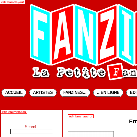
edit homelayout
ACCUEIL
ARTISTES
FANZINES...
...EN LIGNE
ED
edit enumeration
edit fanz_author
Er
Search: