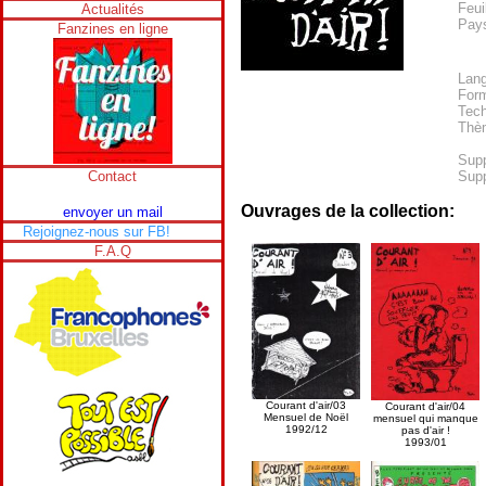
Feui
Actualités
Pays
Fanzines en ligne
Lan
Form
Tech
Thè
Supp
Contact
Supp
Ouvrages de la collection:
envoyer un mail
Rejoignez-nous sur FB!
F.A.Q
Courant d'air/03
Courant d'air/04
Mensuel de Noël
mensuel qui manque
1992/12
pas d'air !
1993/01