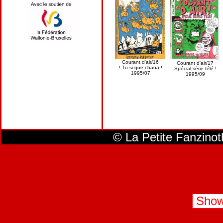
Courant d'air/16
Courant d'air/17
! Tu si que chana !
Spécial série télé !
1995/07
1995/09
© La Petite Fanzino
Show 