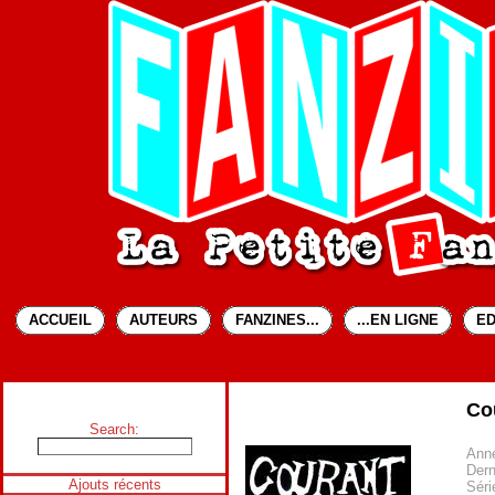
ACCUEIL
AUTEURS
FANZINES...
...EN LIGNE
ED
Cou
Search:
Anné
Dern
Ajouts récents
Séri