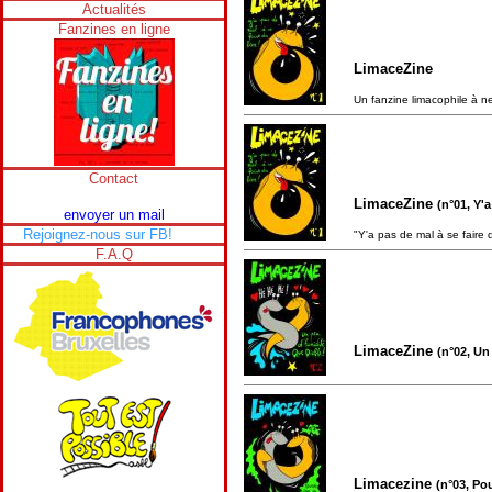
Actualités
Fanzines en ligne
LimaceZine
Un fanzine limacophile à ne
Contact
LimaceZine
(n°01, Y'
envoyer un mail
Rejoignez-nous sur FB!
"Y'a pas de mal à se faire 
F.A.Q
LimaceZine
(n°02, Un
Limacezine
(n°03, Po