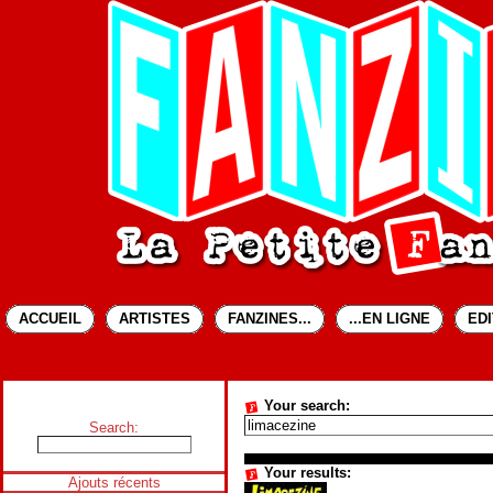
ACCUEIL
ARTISTES
FANZINES...
...EN LIGNE
ED
Your search:
Search:
Your results:
Ajouts récents