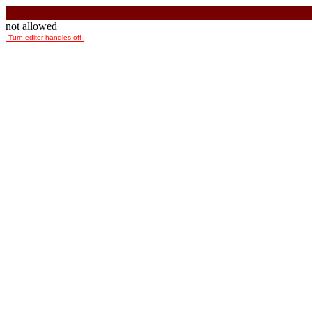
not allowed
Turn editor handles off