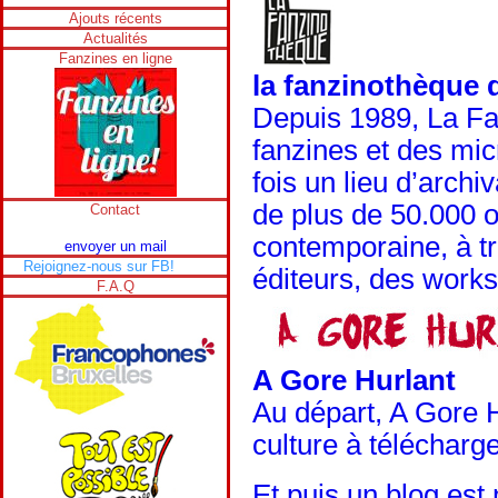
Ajouts récents
Actualités
Fanzines en ligne
la fanzinothèque d
Depuis 1989, La Fa
fanzines et des mic
fois un lieu d’arch
de plus de 50.000 o
Contact
contemporaine, à tr
envoyer un mail
Rejoignez-nous sur FB!
éditeurs, des works
F.A.Q
A Gore Hurlant
Au départ, A Gore H
culture à télécharge
Et puis un blog est