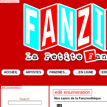
edit homelayout
ACCUEIL
ARTISTES
FANZINES...
...EN LIGNE
ED
edit enumeration
edit enumeration
Nos zamis de la Fanzinothèque
Search: